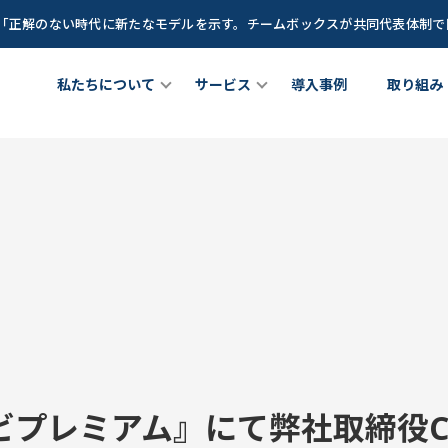
談「正解のない時代に新たなモデルを示す。チームボックスが共同代表体制
私たちについて
サービス
導入事例
取り組み
ちについて
チームメンバー
女性リーダー育成プログラム
理職向け研修プログラム
out Us
Team Member
サービス
Service
Z世代(新卒若手世代)育成プログ
が育つ土壌」を創るCLOプロ
できること
成長に寄り添うグローストレーナー
ラム
ラム
at we do
Growth Trainer
Teambox LEAGUE
CLO
ビプレミアム』にて弊社取締役C