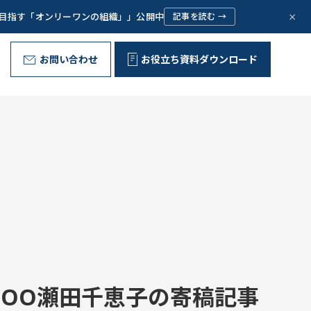
×
で目指す「オンリーワンの組織」」公開中
記事を読む →
お問い合わせ
お役立ち資料ダウンロード
野外型リーダー育成プログラム
代表ご挨拶
Message
お客様の声
Voice
問いが、ひらく。
組織文化の変革
Corporate Culture
取り組み
Initiative
OO瀬田千恵子の寄稿記事