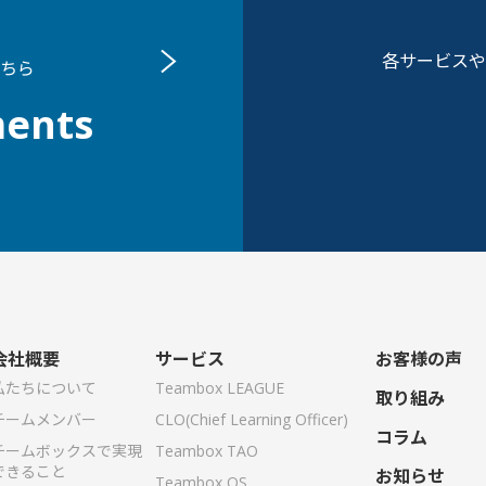
各サービスや
ちら
ents
会社概要
サービス
お客様の声
私たちについて
Teambox LEAGUE
取り組み
チームメンバー
CLO(Chief Learning Officer)
コラム
チームボックスで実現
Teambox TAO
できること
お知らせ
Teambox OS