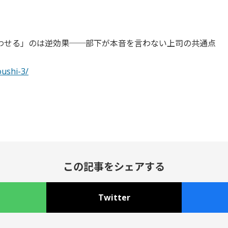
わせる」のは逆効果──部下が本音を言わない上司の共通点
oushi-3/
この記事をシェアする
Twitter