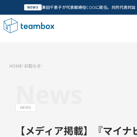
瀬田千恵子が代表取締役COOに就任。共同代表対
NEWS
サービス
Service
私た
管
HOME
お知らせ
Ab
私たちについて
Company Info
News
「人
実現
グ
Wh
私たちについて
NEWS
チームメンバー
【メディア掲載】『マイナ