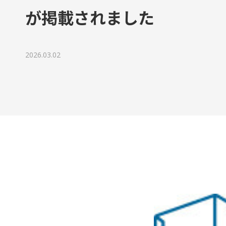
代表ご挨拶
が掲載されました
チームボックスで実現できること
2026.03.02
組織文化の変革
成長に寄り添うグローストレーナー
会社情報
資料請求