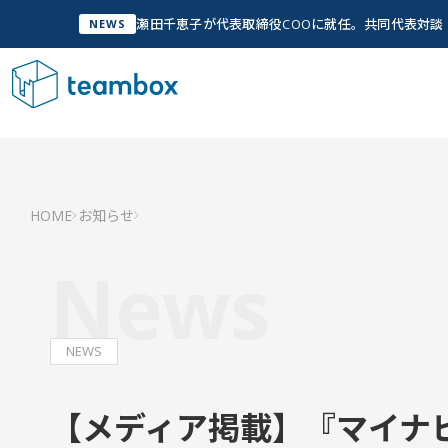
瀬田千恵子が代表取締役COOに就任。共同代表対
NEWS
サービス
Service
私た
管
HOME
お知らせ
Ab
私たちについて
Company Info
News
「人
実現
グ
Wh
私たちについて
NEWS
チームメンバー
【メディア掲載】『マイナ