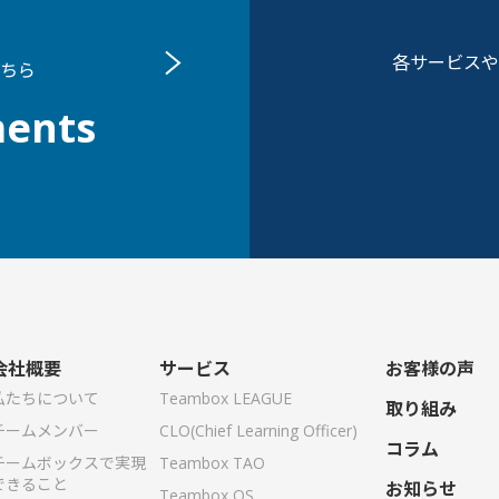
各サービスや
ちら
ents
会社概要
サービス
お客様の声
私たちについて
Teambox LEAGUE
取り組み
チームメンバー
CLO(Chief Learning Officer)
コラム
チームボックスで実現
Teambox TAO
できること
お知らせ
Teambox OS