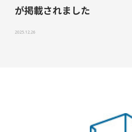
代表ご挨拶
が掲載されました
チームボックスで実現できること
2025.12.26
組織文化の変革
成長に寄り添うグローストレーナー
会社情報
資料請求