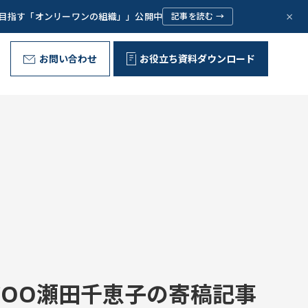
×
で目指す「オンリーワンの組織」」公開中
記事を読む →
お問い合わせ
お役立ち資料ダウンロード
野外型リーダー育成プログラム
代表ご挨拶
Message
お客様の声
Voice
問いが、ひらく。
組織文化の変革
Corporate Culture
取り組み
Initiative
OO瀬田千恵子の寄稿記事