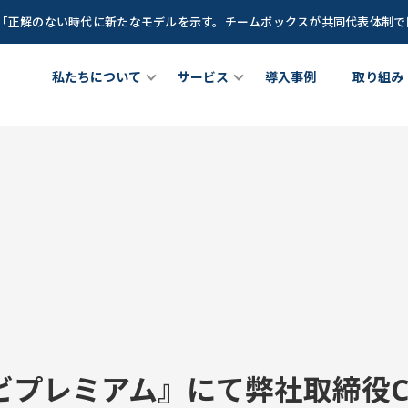
談「正解のない時代に新たなモデルを示す。チームボックスが共同代表体制
私たちについて
サービス
導入事例
取り組み
ちについて
チームメンバー
女性リーダー育成プログラム
理職向け研修プログラム
out Us
Team Member
サービス
Service
Z世代(新卒若手世代)育成プログ
が育つ土壌」を創るCLOプロ
できること
成長に寄り添うグローストレーナー
ラム
ラム
at we do
Growth Trainer
Teambox LEAGUE
CLO
ビプレミアム』にて弊社取締役C