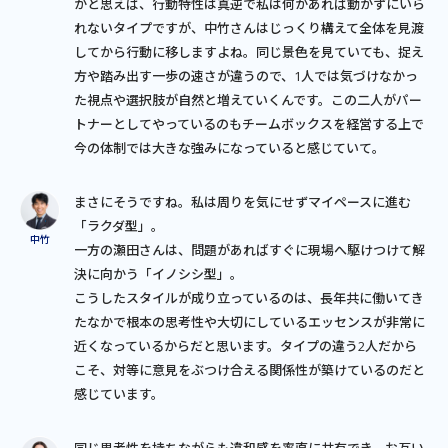
かと思えば、行動特性は真逆で私は何かあれば動かずにいら
れないタイプですが、中竹さんはじっくり構えて全体を見渡
してから行動に移しますよね。同じ景色を見ていても、捉え
方や踏み出す一歩の速さが違うので、1人では気づけなかっ
た視点や選択肢が自然と増えていくんです。この二人がパー
トナーとしてやっているのもチームボックスを経営する上で
今の体制では大きな強みになっていると感じていて。
まさにそうですね。私は周りを気にせずマイペースに進む
「ラクダ型」。
一方の瀬田さんは、問題があればすぐに現場へ駆けつけて解
決に向かう「イノシシ型」。
こうしたスタイルが成り立っているのは、長年共に働いてき
たなかで根本の思考性や大切にしているエッセンスが非常に
近くなっているからだと思います。タイプの違う2人だから
こそ、対等に意見をぶつけ合える関係性が築けているのだと
感じています。
同じ思考性を持ちながらも違和感を率直に共有でき、お互い