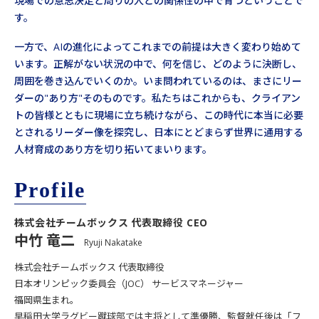
現場での意思決定と周りの人との関係性の中で育つということで
す。
一方で、AIの進化によってこれまでの前提は大きく変わり始めて
います。正解がない状況の中で、何を信じ、どのように決断し、
周囲を巻き込んでいくのか。いま問われているのは、まさにリー
ダーの"あり方"そのものです。私たちはこれからも、クライアン
トの皆様とともに現場に立ち続けながら、この時代に本当に必要
とされるリーダー像を探究し、日本にとどまらず世界に通用する
人材育成のあり方を切り拓いてまいります。
Profile
株式会社チームボックス 代表取締役 CEO
中竹 竜二
Ryuji Nakatake
株式会社チームボックス 代表取締役
日本オリンピック委員会（JOC） サービスマネージャー
福岡県生まれ。
早稲田大学ラグビー蹴球部では主将として準優勝、監督就任後は「フ