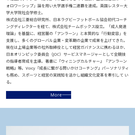
ォロワーシップ」論を用い大学選手権二連覇を達成。英国レスター大
学大学院社会学修士。
株式会社三菱総合研究所、日本ラグビーフットボール協会初代コーチ
ングディレクターを経て、株式会社チームボックス設立。「成人発達
理論」を基盤に、経営層の「アンラーン」と本質的な「行動変容」を
支援し、多くのグローバル企業・変革期の企業で成果を上げてきた。
現在は上場企業等の社外取締役として経営ガバナンスに携わるほか、
日本オリンピック委員会（JOC）サービスマネージャーとして全競技
の指導者育成を主導。著書に『ウィニングカルチャー』『アンラーン
戦略』等。Voicy『成長に繋がる問いかけコーチング』パーソナリティ
も務め、スポーツと経営の実践知を活かし組織文化変革を牽引して い
る。
More