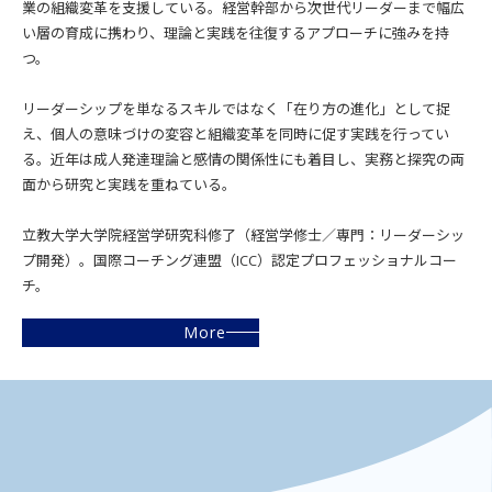
業の組織変革を支援している。経営幹部から次世代リーダーまで幅広
い層の育成に携わり、理論と実践を往復するアプローチに強みを持
つ。
リーダーシップを単なるスキルではなく「在り方の進化」として捉
え、個人の意味づけの変容と組織変革を同時に促す実践を行ってい
る。近年は成人発達理論と感情の関係性にも着目し、実務と探究の両
面から研究と実践を重ねている。
立教大学大学院経営学研究科修了（経営学修士／専門：リーダーシッ
プ開発）。国際コーチング連盟（ICC）認定プロフェッショナルコー
チ。
More