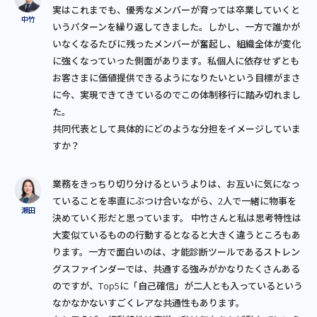
実はこれまでも、優秀なメンバーが育っては卒業していくと
いうパターンを繰り返してきました。しかし、一方で誰かが
いなくなるたびに残ったメンバーが奮起し、組織全体が変化
に強くなっていった側面があります。私個人に依存せずとも
お客さまに価値提供できるようになりたいという目標がまさ
に今、実現できてきているのでこの体制移行に踏み切れまし
た。
共同代表として具体的にどのような分担をイメージしていま
すか？
業務をきっちり切り分けるというよりは、お互いに気になっ
ていることを率直にぶつけ合いながら、2人で一緒に物事を
決めていく形だと思っています。 中竹さんと私は思考特性は
大変似ているものの行動するとなると大きく違うところもあ
ります。一方で面白いのは、才能診断ツールであるストレン
グスファインダーでは、共通する強みがかなりたくさんある
のですが、Top5に「自己確信」が二人とも入っているという
なかなかないすごくレアな共通性もあります。