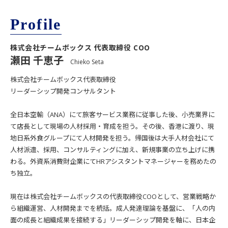
Profile
株式会社チームボックス 代表取締役 COO
瀬田 千恵子
Chieko Seta
株式会社チームボックス代表取締役
リーダーシップ開発コンサルタント
全日本空輸（ANA）にて旅客サービス業務に従事した後、小売業界に
て店長として現場の人材採用・育成を担う。その後、香港に渡り、現
地日系外食グループにて人材開発を担う。帰国後は大手人材会社にて
人材派遣、採用、コンサルティングに加え、新規事業の立ち上げに携
わる。外資系消費財企業にてHRアシスタントマネージャーを務めたの
ち独立。
現在は株式会社チームボックスの代表取締役COOとして、営業戦略か
ら組織運営、人材開発までを統括。成人発達理論を基盤に、「人の内
面の成長と組織成果を接続する」リーダーシップ開発を軸に、日本企