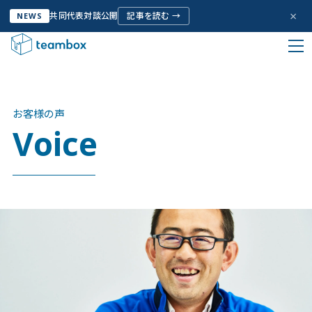
×
共同代表対談公開
記事を読む →
NEWS
HOME
お客様の声
私たちについて
お客様の声
Company Info
Voice
サービス
Service
お客様の声
Voice
取り組み
Initiative