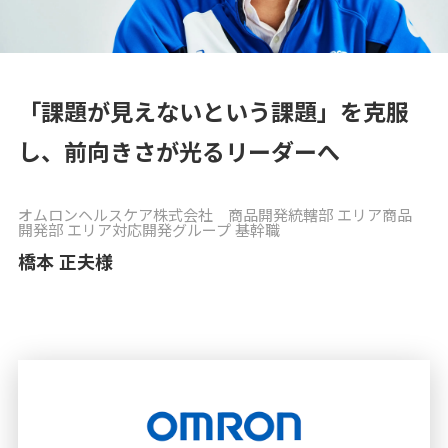
コラム
Column
「課題が見えないという課題」を克服
お知らせ
し、前向きさが光るリーダーへ
News
オムロンヘルスケア株式会社 商品開発統轄部 エリア商品
開発部 エリア対応開発グループ 基幹職
橋本 正夫様
資料請求
お問い合わせ