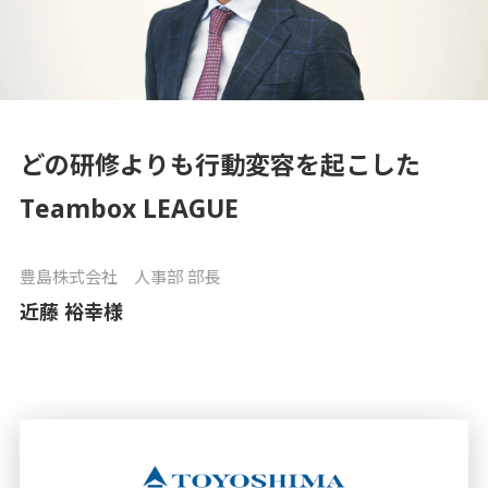
コラム
Column
お知らせ
どの研修よりも行動変容を起こした
News
Teambox LEAGUE
豊島株式会社 人事部 部長
資料請求
近藤 裕幸様
お問い合わせ