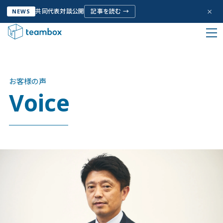
×
共同代表対談公開
記事を読む →
NEWS
HOME
お客様の声
私たちについて
お客様の声
Company Info
Voice
サービス
Service
お客様の声
Voice
取り組み
Initiative