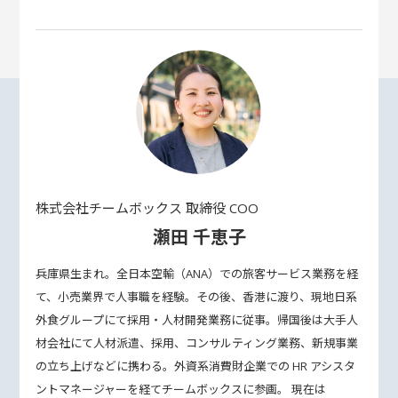
株式会社チームボックス 取締役 COO
瀬田 千恵子
兵庫県生まれ。全⽇本空輸（ANA）での旅客サービス業務を経
て、⼩売業界で⼈事職を経験。その後、⾹港に渡り、現地⽇系
外⾷グループにて採⽤・⼈材開発業務に従事。帰国後は⼤⼿人
材会社にて⼈材派遣、採⽤、コンサルティング業務、新規事業
の⽴ち上げなどに携わる。外資系消費財企業での HR アシスタ
ントマネージャーを経てチームボックスに参画。 現在は