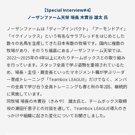
【Special Interview#4】
個人情報保護方針
ノーザンファーム天栄 場長 木實谷 雄太 氏
利用規約
ノーザンファームは「ディープインパクト」「アーモンドアイ」
「イクイノックス」という有名なサラブレッドをはじめとした
数々の名馬を生産してきた日本有数の牧場です。国内に複数の
牧場があり、そのうち福島にあるノーザンファーム天栄では、
2022～2025年の4年以上にわたりチームボックスとの取り組み
を行っています。スタッフ全員で学ぶ姿勢を重視されているた
め、場長・主任・厩舎長といったマネジメント職が学ぶリーダ
ー育成トレーニング「Teambox LEAGUE」だけでなく、メンバ
ーの全員で学び合う全員トレーニングも春と秋の年2回、継続的
に実施しています。
同牧場 場長の木實谷（きみや） 雄太氏と、チームボックス取締
役の瀬田千恵子との対談を通して、Teambox LEAGUE導入のき
っかけや組織に起きた変化についてお聞きしました。