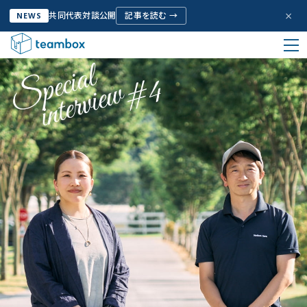
×
共同代表対談公開
記事を読む →
NEWS
HOME
お客様の声
私たちについて
Company Info
サービス
Service
お客様の声
Voice
取り組み
Initiative