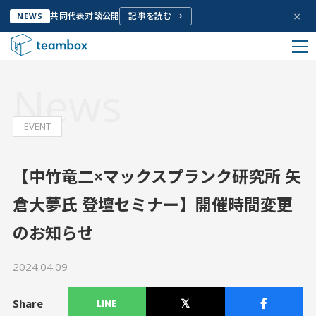
×
共同代表対談公開
記事を読む →
NEWS
HOME
お知らせ
News
私たちについて
EVENT
Company Info
サービス
【中竹竜二×マックスプランク研究所 矢
Service
倉大夢氏 登壇セミナー】開催時間変更
のお知らせ
お客様の声
Voice
2024.04.09
取り組み
Share
Initiative
LINE