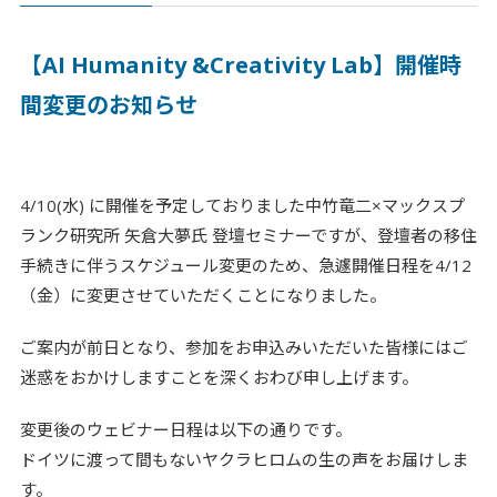
個人情報保護方針
【AI Humanity &Creativity Lab】開催時
利用規約
間変更のお知らせ
4/10(水)
に開催を予定しておりました
中竹竜二×マックスプ
ランク研究所 矢倉大夢氏 登壇セミナーですが、
登壇者の移住
手続きに伴うスケジュール変更のため、急遽開催日程を4/12
（金）に変更させていただくことになりました。
ご案内が前日となり、
参加をお申込みいただいた皆様にはご
迷惑をおかけしますことを深くおわび申し上げます。
変更後のウェビナー日程は以下の通りです。
ドイツに渡って間もない
ヤクラヒロムの生の声をお届けしま
す。