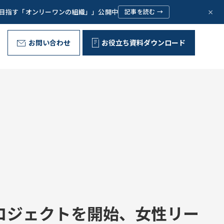
×
で目指す「オンリーワンの組織」」公開中
記事を読む →
お問い合わせ
お役立ち資料ダウンロード
野外型リーダー育成プログラム
代表ご挨拶
Message
お客様の声
Voice
問いが、ひらく。
組織文化の変革
Corporate Culture
取り組み
Initiative
ロジェクトを開始、女性リー