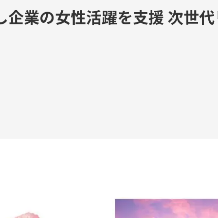
Teambox TAO
し企業の女性活躍を支援 次世
Teambox OS
Reborn Camp
問いが、ひらく。
お問い合わせ