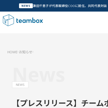
瀬田千恵子が代表取締役COOに就任。共同代表対
NEWS
サービス
Service
私た
管
HOME
お知らせ
Ab
私たちについて
Company Info
News
「人
実現
グ
Wh
私たちについて
NEWS
チームメンバー
【プレスリリース】チーム