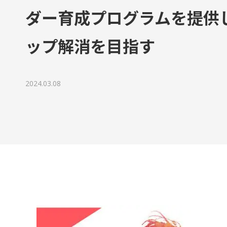
代表ご挨拶
ダー育成プログラムを提供
ップ解消を目指す
チームボックスで実現できること
組織文化の変革
2024.03.08
成長に寄り添うグローストレーナー
会社情報
資料請求