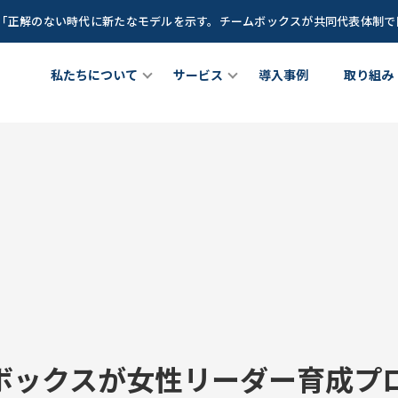
談「正解のない時代に新たなモデルを示す。チームボックスが共同代表体制
私たちについて
サービス
導入事例
取り組み
ちについて
チームメンバー
女性リーダー育成プログラム
理職向け研修プログラム
out Us
Team Member
サービス
Service
Z世代(新卒若手世代)育成プログ
が育つ土壌」を創るCLOプロ
できること
成長に寄り添うグローストレーナー
ラム
ラム
at we do
Growth Trainer
Teambox LEAGUE
CLO
ボックスが女性リーダー育成プ