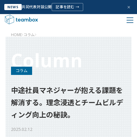
×
共同代表対談公開
記事を読む →
NEWS
HOME
コラム
私たちについて
Column
Company Info
コラム
サービス
Service
中途社員マネジャーが抱える課題を
お客様の声
解消する。理念浸透とチームビルデ
Voice
ィング向上の秘訣。
取り組み
2025.02.12
Initiative