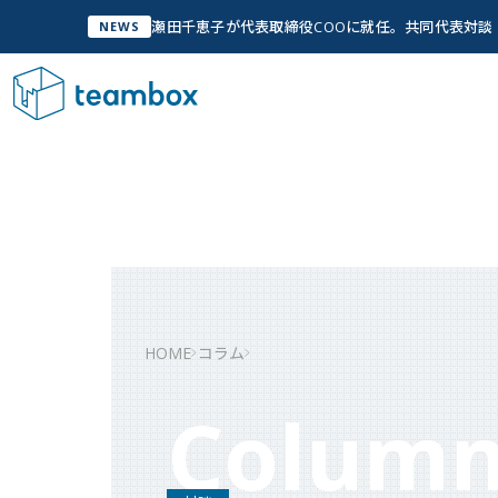
瀬田千恵子が代表取締役COOに就任。共同代表対
NEWS
サービス
Service
私
管
A
私たちについて
Company Info
「人
実
グ
HOME
コラム
W
私たちについて
Colum
チームメンバー