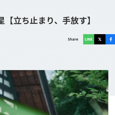
星【立ち止まり、手放す】
コラム
Column
Share
LINE
お知らせ
News
個人情報保護方針
利用規約