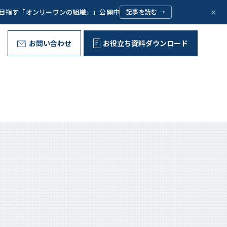
×
で目指す「オンリーワンの組織」」公開中
記事を読む →
お問い合わせ
お役立ち資料ダウンロード
野外型リーダー育成プログラム
代表ご挨拶
Message
お客様の声
Voice
問いが、ひらく。
組織文化の変革
Corporate Culture
取り組み
Initiative