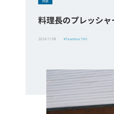
対談
代表ご挨拶
料理長のプレッシャ
チームボックスで実現できること
組織文化の変革
2024.11.08
#Teambox TAO
成長に寄り添うグローストレーナー
会社情報
資料請求