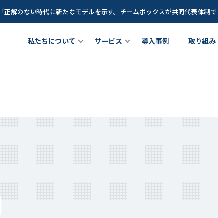
談「正解のない時代に新たなモデルを示す。チームボックスが共同代表体制
私たちについて
サービス
導入事例
取り組み
たちについて
チームメンバー
女性リーダー育成プログラム
理職向け研修プログラム
bout Us
Team Member
サービス
Service
Z世代(新卒若手世代)育成プログ
が育つ土壌」を創るCLOプロ
現できること
成長に寄り添うグローストレーナー
ラム
ラム
hat we do
Growth Trainer
Teambox LEAGUE
n
CLO