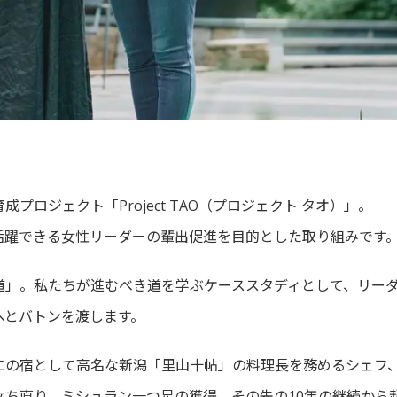
ロジェクト「Project TAO（プロジェクト タオ）」。
活躍できる女性リーダーの輩出促進を目的とした取り組みです
道」。私たちが進むべき道を学ぶケーススタディとして、リー
へとバトンを渡します。
二の宿として高名な新潟「里山十帖」の料理長を務めるシェフ、
立ち直り、ミシュラン一つ星の獲得。その先の10年の継続から