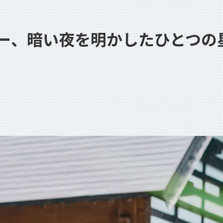
Teambox TAO
ー、暗い夜を明かしたひとつの
Teambox OS
Reborn Camp
問いが、ひらく。
お問い合わせ