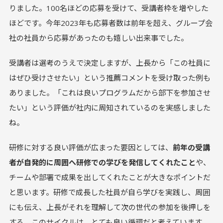
りました。100名ほどの応募を受けて、受講者枠を増やした
ほどです。今年2023年も応募者数は前年を超え、グループ会
社の社員から応募があったのも嬉しい出来事でした。
受講者は選考のうえで決定しますが、上長から「この社員に
はぜひ受けさせたい」という推薦コメントを受け取った例も
ありました。「これは良いプログラムだから部下を参加させ
たい」という評価が社内に周知されているのを実感しました
ね。
研修に対する良い評価が広まった要因としては、
前年の受講
者が自発的に周囲へ研修での学びを発信してくれたこと
や、
チームや部署で成果を出してくれたことが大きなポイントだ
と思います。研修で成長した社員が自ら学びを実践し、周囲
にも伝え、上長がそれを理解して次の世代の参加を後押しを
する。このサイクルは、とても良い循環だと考えています。