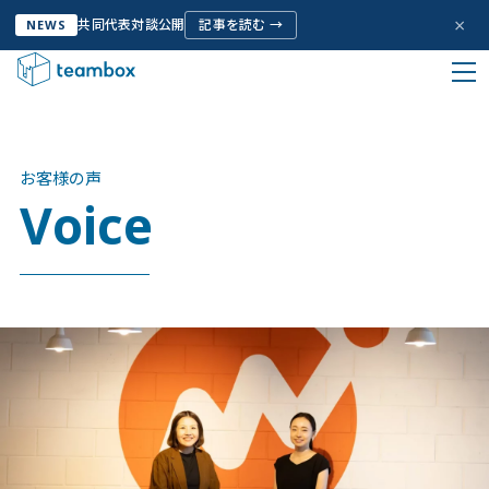
×
共同代表対談公開
記事を読む →
NEWS
HOME
お客様の声
私たちについて
お客様の声
Company Info
Voice
サービス
Service
お客様の声
Voice
取り組み
Initiative