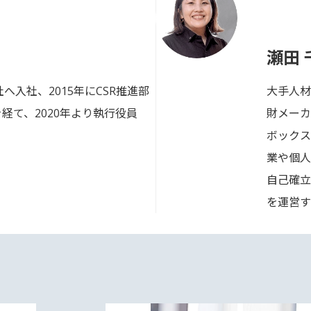
瀬田 
へ入社、2015年にCSR推進部
大手人材
当を経て、2020年より執行役員
財メーカ
。
ボックス
業や個人
自己確立の
を運営す