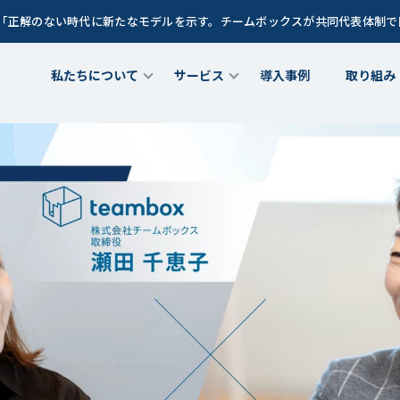
談「正解のない時代に新たなモデルを示す。チームボックスが共同代表体制
私たちについて
サービス
導入事例
取り組み
ちについて
チームメンバー
女性リーダー育成プログラム
理職向け研修プログラム
out Us
Team Member
サービス
Service
Z世代(新卒若手世代)育成プログ
が育つ土壌」を創るCLOプロ
できること
成長に寄り添うグローストレーナー
ラム
ラム
at we do
Growth Trainer
Teambox LEAGUE
CLO