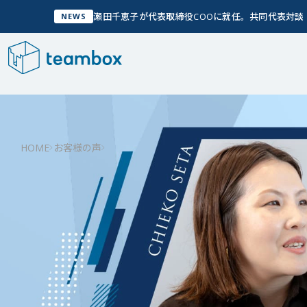
瀬田千恵子が代表取締役COOに就任。共同代表対
NEWS
サービス
Service
私た
管
HOME
お客様の声
Ab
私たちについて
Company Info
「人
実現
グ
Wh
私たちについて
チームメンバー