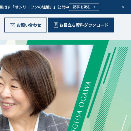
×
で目指す「オンリーワンの組織」」公開中
記事を読む →
お問い合わせ
お役立ち資料ダウンロード
野外型リーダー育成プログラム
代表ご挨拶
Message
お客様の声
Voice
問いが、ひらく。
組織文化の変革
Corporate Culture
取り組み
Initiative