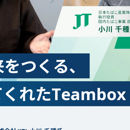
Teambox TAO
Teambox OS
Reborn Camp
来をつくる、
問いが、ひらく。
れたTeambox L
お問い合わせ